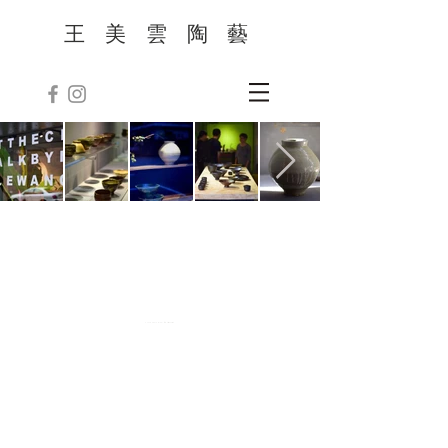
王 美 雲 陶 藝
2023 © NICOLE WANG. All Rights Reserved.