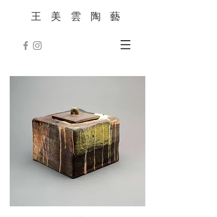
王 美 雲 陶 藝
2023 © NICOLE WANG. All Rights Reserved.